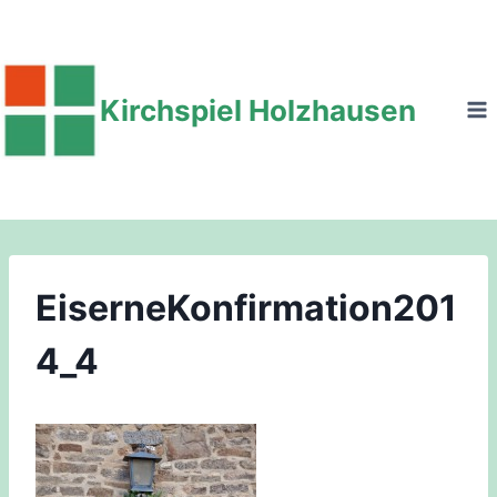
Zum
Inhalt
springen
Kirchspiel Holzhausen
EiserneKonfirmation201
4_4