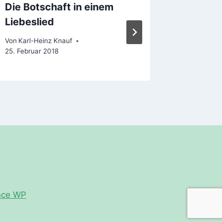
Die Botschaft in einem
Seid ei
Liebeslied
Von
Karl-H
Von
Karl-Heinz Knauf
25. Februar 2018
nce WP