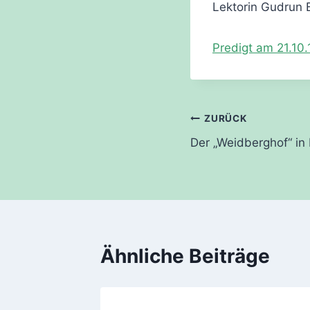
Lektorin Gudrun 
Predigt am 21.10.
Beitragsnavi
ZURÜCK
Der „Weidberghof“ i
Ähnliche Beiträge