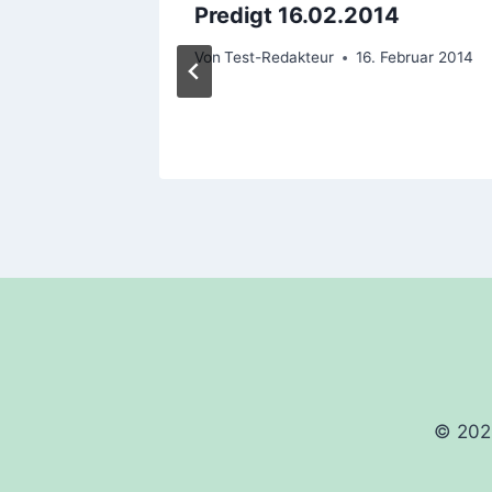
n,
Predigt 16.02.2014
Von
Test-Redakteur
16. Februar 2014
uni 2018
© 202