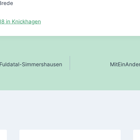
Brede
18 in Knickhagen
gation
n Fuldatal-Simmershausen
MitEinAnder