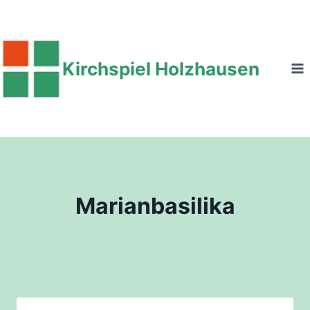
Zum
Inhalt
springen
Kirchspiel Holzhausen
Marianbasilika