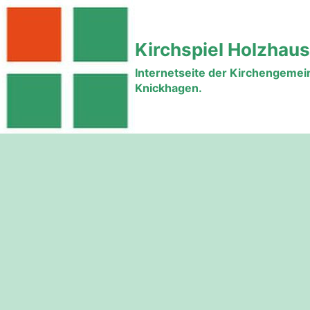
Zum
Inhalt
Kirchspiel Holzhau
springen
Internetseite der Kirchengeme
Knickhagen.