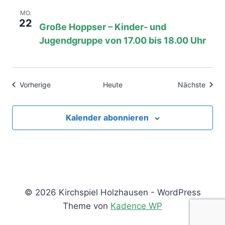
22. Juni, 08:00
bis
17:00
MO.
22
Große Hoppser – Kinder- und
Jugendgruppe von 17.00 bis 18.00 Uhr
Veranstaltungen
Veran
Vorherige
Heute
Nächste
Kalender abonnieren
© 2026 Kirchspiel Holzhausen - WordPress
Theme von
Kadence WP