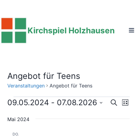
Zum
Inhalt
springen
Kirchspiel Holzhausen
Angebot für Teens
Veranstaltungen
Angebot für Teens
Veranstaltungen
09.05.2024
 - 
07.08.2026
Ver
Verans
Suche
Liste
Datum
Ans
Suche
Mai 2024
wählen.
Nav
und
9. Mai 2024, 08:00
bis
17:00
DO.