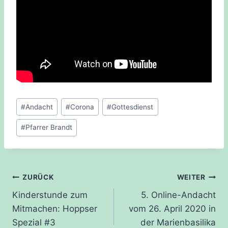
Schlagworte:
#
Andacht
#
Corona
#
Gottesdienst
#
Pfarrer Brandt
Beitragsnavigation
ZURÜCK
WEITER
Kinderstunde zum
5. Online-Andacht
Mitmachen: Hoppser
vom 26. April 2020 in
Spezial #3
der Marienbasilika