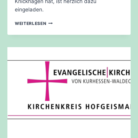
Knickhagen hat, ist herzlich dazu
eingeladen.
SINGEN
WEITERLESEN
IM
ADVENT
IN
KNICKHAGEN