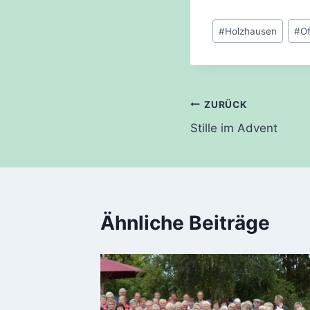
Schlagworte:
#
Holzhausen
#
O
Beitragsnavi
ZURÜCK
Stille im Advent
Ähnliche Beiträge