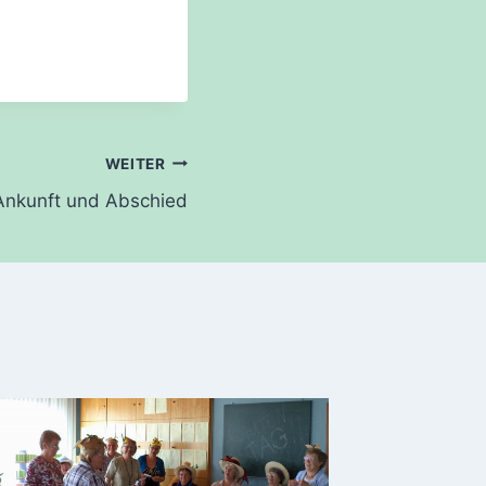
WEITER
Ankunft und Abschied
Unsere
Gottes