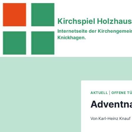
Zum
Inhalt
Kirchspiel Holzhau
springen
Internetseite der Kirchengeme
Knickhagen.
AKTUELL
|
OFFENE T
Adventna
Von
Karl-Heinz Knauf