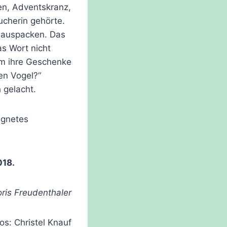
len, Adventskranz,
cherin gehörte.
t auspacken. Das
as Wort nicht
am ihre Geschenke
en Vogel?“
 gelacht.
egnetes
018.
ris Freudenthaler
os: Christel Knauf