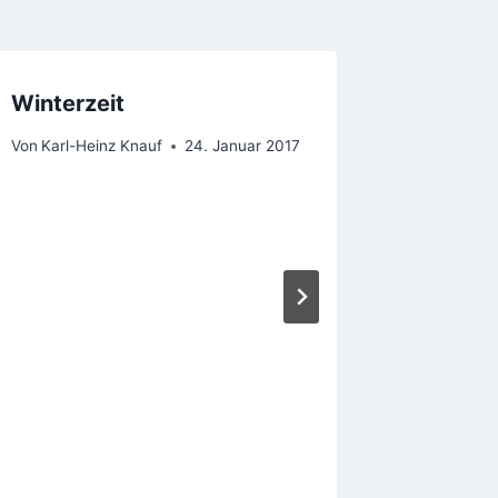
Winterzeit
Kreuzw
Karfrei
Von
Karl-Heinz Knauf
24. Januar 2017
Holzha
Von
Karl-H