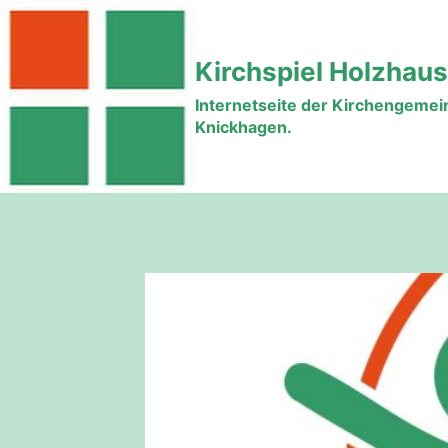
Zum
Inhalt
Kirchspiel Holzhau
springen
Internetseite der Kirchengeme
Knickhagen.