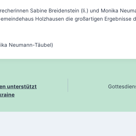
precherinnen Sabine Breidenstein (li.) und Monika Neu
Gemeindehaus Holzhausen die großartigen Ergebnisse 
nika Neumann-Täubel)
gation
en unterstützt
Gottesdien
kraine