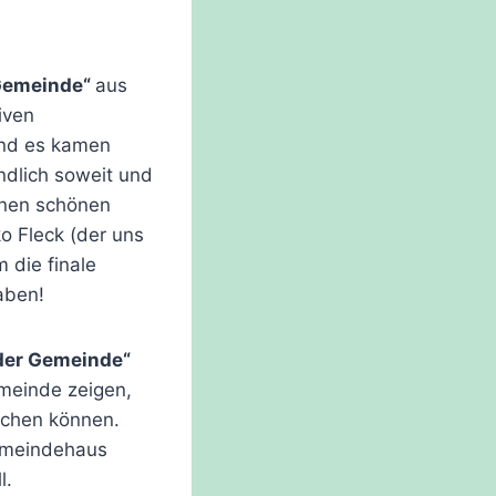
 Gemeinde“
aus
iven
und es kamen
dlich soweit und
inen schönen
o Fleck (der uns
 die finale
haben!
 der Gemeinde“
emeinde zeigen,
echen können.
Gemeindehaus
l.