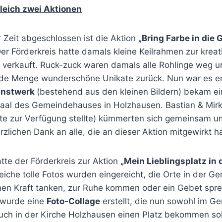
leich zwei Aktionen
r Zeit abgeschlossen ist die Aktion
„Bring Farbe in die
r Förderkreis hatte damals kleine Keilrahmen zur kreat
“ verkauft. Ruck-zuck waren damals alle Rohlinge weg 
de Menge wunderschöne Unikate zurück. Nun war es en
nstwerk
(bestehend aus den kleinen Bildern) bekam e
Saal des Gemeindehauses in Holzhausen. Bastian & Mirk
tte zur Verfügung stellte) kümmerten sich gemeinsam um
erzlichen Dank an alle, die an dieser Aktion mitgewirkt 
atte der Förderkreis zur Aktion
„Mein Lieblingsplatz in
eiche tolle Fotos wurden eingereicht, die Orte in der G
en Kraft tanken, zur Ruhe kommen oder ein Gebet spr
n wurde eine
Foto-Collage
erstellt, die nun sowohl im 
uch in der Kirche Holzhausen einen Platz bekommen sol