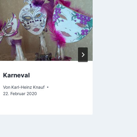
Gemein
des Kir
Von
Karl-H
26. Septem
Karneval
Von
Karl-Heinz Knauf
22. Februar 2020