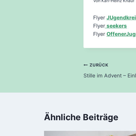
Von
Karl-Heinz Knauf
Flyer
JUgendkre
Flyer
seekers
Flyer
OffenerJug
Beitragsnavi
ZURÜCK
Stille im Advent – Ei
Ähnliche Beiträge