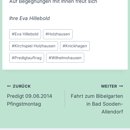
Auf Begegnungen mit Ihnen freut sich
Ihre Eva Hillebold
Schlagworte:
#
Eva Hillebold
#
Holzhausen
#
Kirchspiel Holzhausen
#
Knickhagen
#
Predigtauftrag
#
Wilhelmshausen
Beitragsnavigation
ZURÜCK
WEITER
Predigt 09.06.2014
Fahrt zum Bibelgarten
Pfingstmontag
in Bad Sooden-
Allendorf