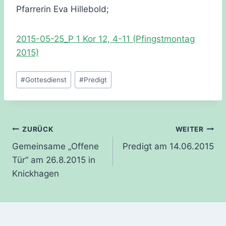
Pfarrerin Eva Hillebold;
2015-05-25_P 1 Kor 12, 4-11 (Pfingstmontag
2015)
Schlagworte:
#
Gottesdienst
#
Predigt
Beitragsnavigation
ZURÜCK
WEITER
Gemeinsame „Offene
Predigt am 14.06.2015
Tür“ am 26.8.2015 in
Knickhagen