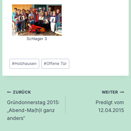
Schlager 3
Schlagworte:
#
Holzhausen
#
Offene Tür
Beitragsnavigation
ZURÜCK
WEITER
Gründonnerstag 2015:
Predigt vom
„Abend-Ma(h)l ganz
12.04.2015
anders“