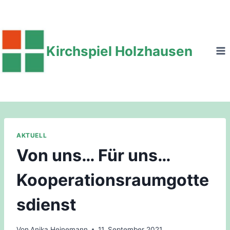
Zum
Inhalt
springen
Kirchspiel Holzhausen
AKTUELL
Von uns… Für uns…
Kooperationsraumgotte
sdienst
Von
Anika Heinemann
11. September 2021