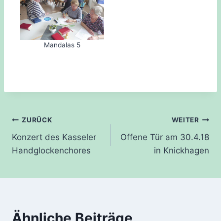
Mandalas 5
Beitragsnavigation
ZURÜCK
WEITER
Konzert des Kasseler
Offene Tür am 30.4.18
Handglockenchores
in Knickhagen
Ähnliche Beiträge