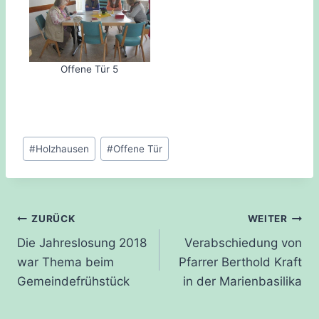
Offene Tür 5
Schlagworte:
#
Holzhausen
#
Offene Tür
Beitragsnavigation
ZURÜCK
WEITER
Die Jahreslosung 2018
Verabschiedung von
war Thema beim
Pfarrer Berthold Kraft
Gemeindefrühstück
in der Marienbasilika