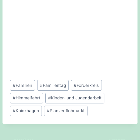
Schlagworte:
#
Familien
#
Familientag
#
Förderkreis
#
Himmelfahrt
#
Kinder- und Jugendarbeit
#
Knickhagen
#
Planzenflohmarkt