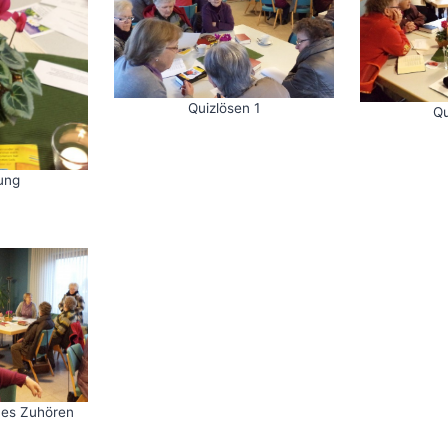
Quizlösen 1
Qu
ung
mes Zuhören