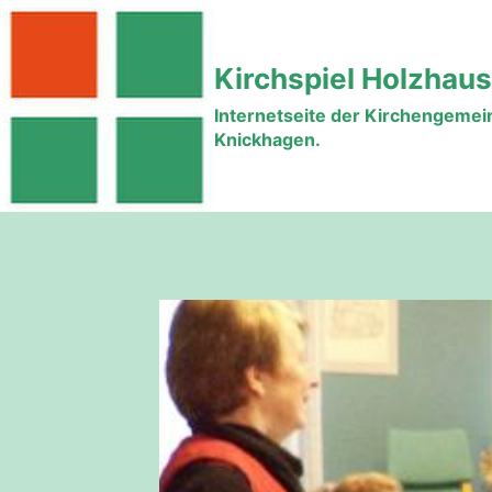
Zum
Inhalt
Kirchspiel Holzhau
springen
Internetseite der Kirchengeme
Knickhagen.