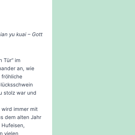
ian yu kuai – Gott
n Tür“ im
nander an, wie
fröhliche
 Glücksschwein
u stolz war und
 wird immer mit
us dem alten Jahr
 Hufeisen,
n vielen