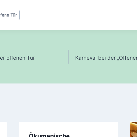
ffene Tür
gation
er offenen Tür
Karneval bei der „Offen
Ökumenische