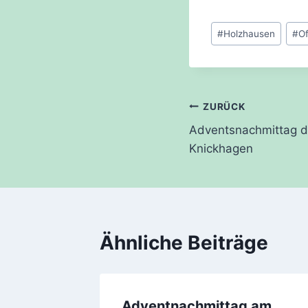
Schlagworte:
#
Holzhausen
#
O
Beitragsnavi
ZURÜCK
Adventsnachmittag d
Knickhagen
Ähnliche Beiträge
eismar
Adventnachmittag am