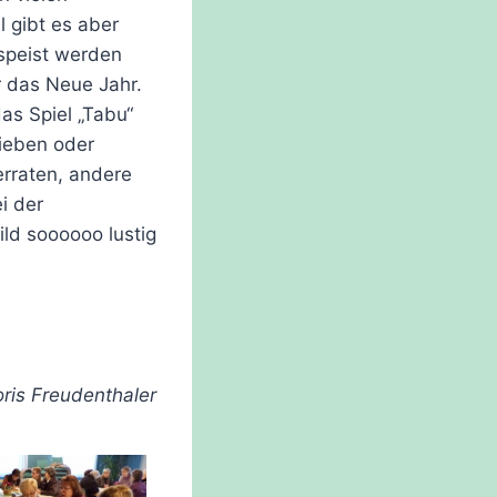
 gibt es aber
rspeist werden
r das Neue Jahr.
as Spiel „Tabu“
rieben oder
rraten, andere
i der
ild soooooo lustig
ris Freudenthaler