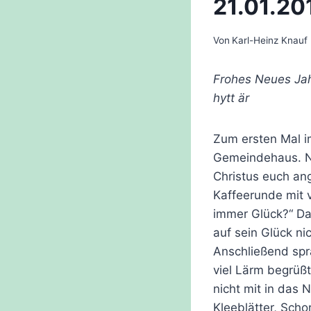
21.01.20
Von
Karl-Heinz Knauf
Frohes Neues Jahr
hytt är
Zum ersten Mal i
Gemeindehaus. Na
Christus euch an
Kaffeerunde mit 
immer Glück?“ Das
auf sein Glück ni
Anschließend spr
viel Lärm begrüß
nicht mit in das
Kleeblätter, Scho