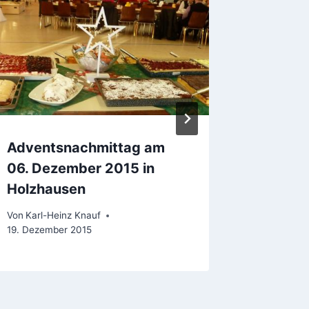
Kinder
Von
Karl-H
Adventsnachmittag am
06. Dezember 2015 in
Holzhausen
Von
Karl-Heinz Knauf
19. Dezember 2015