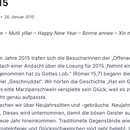
15
26. Januar 2015
 – Mutli yillar – Happy New Year – Bonne annee – Xin n
m Jahre 2015 trafen sich die Besucherinnen der „Offene
ch einer Andacht über die Losung für 2015 „Nehmt ei
genommen hat zu Gottes Lob.“ (Römer 15,7) begann die 
viel „Geschnuddel“. Wir hörten die Geschichte „Hat ein
 eitle Marzipanschwein verspielte sein Glück, weil es z
cht genau aufpasste.
achen wir über Neujahrssitten und -gebräuche. Neujahr
t. Dieses wird unternommen, damit die bösen Geister a
 Neue Jahr hineinkommen. Traditionelle Gegenstände wie
rnsteinfeger und Glücksschweinchen sind sehr beliebt. I