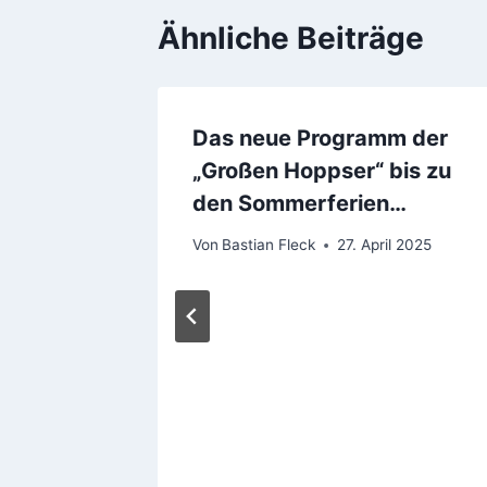
Ähnliche Beiträge
Das neue Programm der
„Großen Hoppser“ bis zu
den Sommerferien…
Von
Bastian Fleck
27. April 2025
rs im
m April
 2024