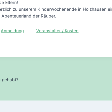
be Eltern!
erzlich zu unserem Kinderwochenende in Holzhausen ei
ns Abenteuerland der Räuber.
Anmeldung
Veranstalter / Kosten
gation
k gehabt?