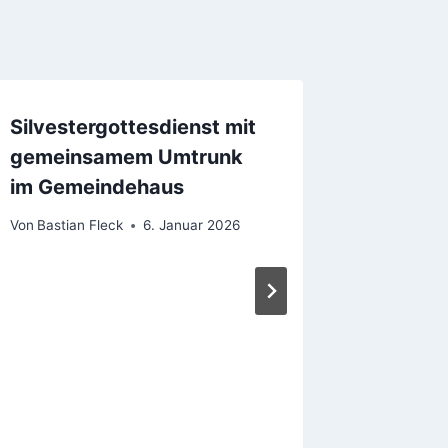
Silvestergottesdienst mit
gemeinsamem Umtrunk
im Gemeindehaus
Von
Bastian Fleck
6. Januar 2026
Zwiebe
Federw
Von
Karl-H
10. Oktobe