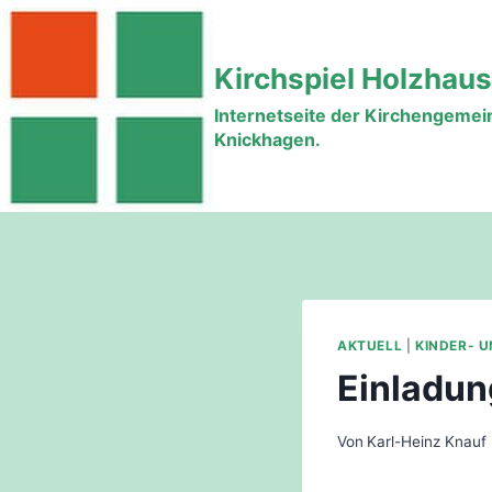
Zum
Inhalt
Kirchspiel Holzhau
springen
Internetseite der Kirchengeme
Knickhagen.
AKTUELL
|
KINDER- 
Einladun
Von
Karl-Heinz Knauf