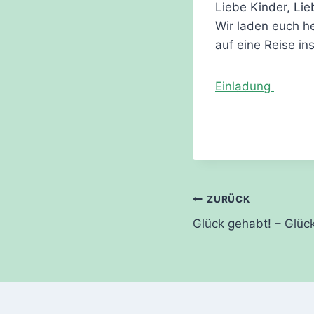
Liebe Kinder, Lie
Wir laden euch h
auf eine Reise i
Einladung
Beitragsnavi
ZURÜCK
Glück gehabt! – Glüc