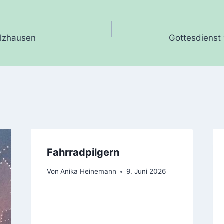
gation
olzhausen
Gottesdienst
Fahrradpilgern
Von
Anika Heinemann
9. Juni 2026