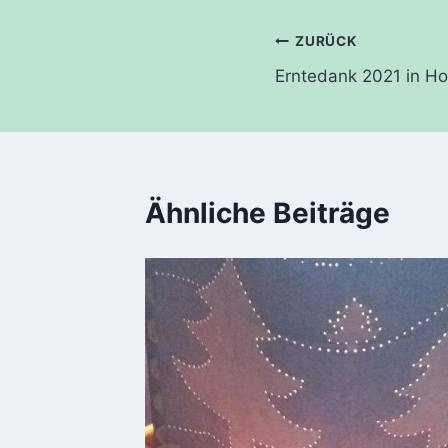
Beitragsnavi
ZURÜCK
Erntedank 2021 in H
Ähnliche Beiträge
3