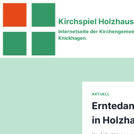
Zum
Inhalt
Kirchspiel Holzhau
springen
Internetseite der Kirchengeme
Knickhagen.
AKTUELL
Erntedan
in Holzh