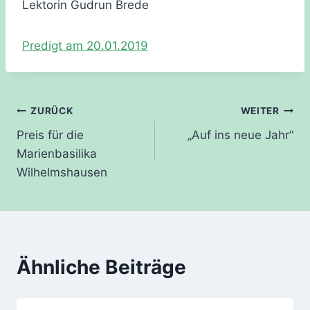
Lektorin Gudrun Brede
Predigt am 20.01.2019
Beitragsnavigation
ZURÜCK
WEITER
Preis für die
„Auf ins neue Jahr“
Marienbasilika
Wilhelmshausen
Ähnliche Beiträge