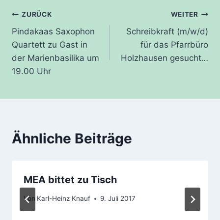
Beitragsnavigation
ZURÜCK
WEITER
Pindakaas Saxophon
Schreibkraft (m/w/d)
Quartett zu Gast in
für das Pfarrbüro
der Marienbasilika um
Holzhausen gesucht…
19.00 Uhr
Ähnliche Beiträge
MEA bittet zu Tisch
Von
Karl-Heinz Knauf
9. Juli 2017