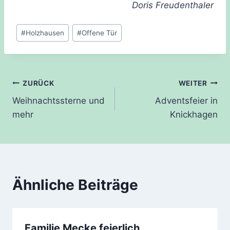
Doris Freudenthaler
Schlagworte:
#
Holzhausen
#
Offene Tür
Beitragsnavigation
ZURÜCK
WEITER
Weihnachtssterne und
Adventsfeier in
mehr
Knickhagen
Ähnliche Beiträge
Familie Mecke feierlich