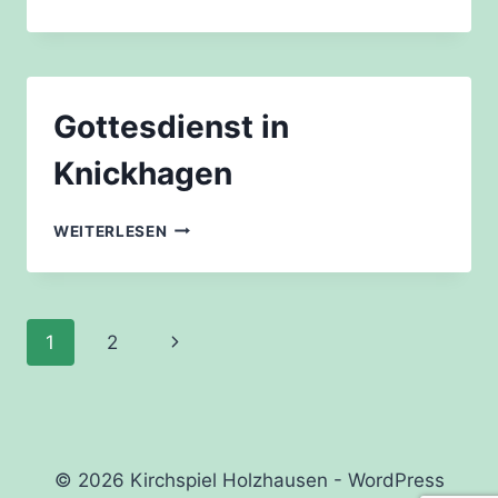
2015:
„ABEND-
MA(H)L
GANZ
ANDERS“
Gottesdienst in
Knickhagen
GOTTESDIENST
WEITERLESEN
IN
KNICKHAGEN
Seitennavigation
Nächste
1
2
Seite
© 2026 Kirchspiel Holzhausen - WordPress