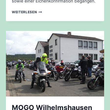
sowie einer Eichenkonfirmation begangen.
KONFIRMATIONSJUBILÄEN
WEITERLESEN
AM
27.09.2015
IN
KIRCHE
KNICKHAGEN
MOGO Wilhelmshausen