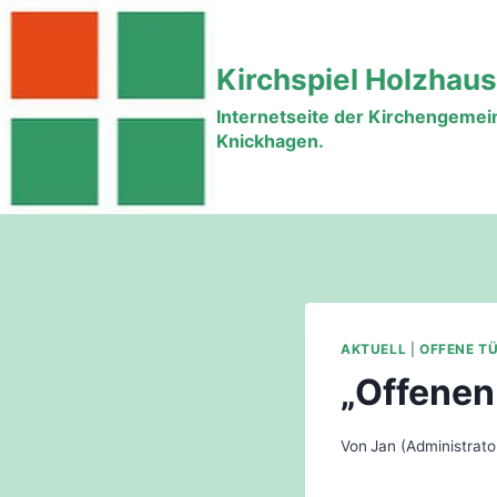
Zum
Inhalt
Kirchspiel Holzhau
springen
Internetseite der Kirchengeme
Knickhagen.
AKTUELL
|
OFFENE T
„Offenen
Von
Jan (Administrato