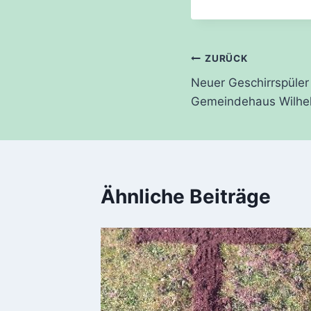
Beitragsnavi
ZURÜCK
Neuer Geschirrspüler 
Gemeindehaus Wilhe
Ähnliche Beiträge
 für
1
Januar 2021