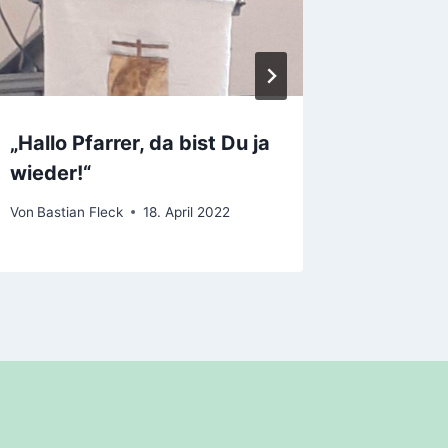
„Hallo Pfarrer, da bist Du ja
Spiele
wieder!“
Von
Karl-H
7. Novembe
Von
Bastian Fleck
18. April 2022