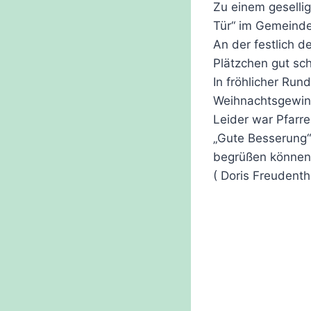
Zu einem geselli
Tür“ im Gemeind
An der festlich d
Plätzchen gut sc
In fröhlicher Run
Weihnachtsgewinn
Leider war Pfarre
„Gute Besserung“
begrüßen können
( Doris Freudenth